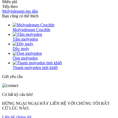
Miễn phí
Tiếp theo
Molybdenum mo tấm
Bạn cũng có thể thích
Molypdenum Crucible
Tấm molypden
Dây moly
Ống molypden
Thanh molypden tinh khiết
Gửi yêu cầu
Có bất kỳ câu hỏi!
ĐỪNG NGẠI NGẠI HÃY LIÊN HỆ VỚI CHÚNG TÔI BẤT
CỨ LÚC NÀO.
Liên hệ chúng tôi