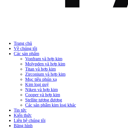
Trang chủ
Về chúng tôi
Các sản phẩm
Vonfram và hợp kim
Molypden và hợp kim
Titan và hợp kim
Zirconium và hợp kim
Mục tiêu phún xạ
Kim loại quý
Niken và hợp kim
Cooper và hợp kim
Stellite tương đương
Các sản phẩm kim loại khác
Tin tức
Kiến thức
Liên hệ chúng tôi
Băng hình