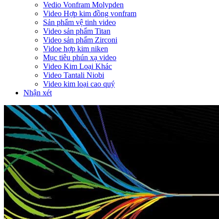
Vedio Vonfram Molypden
Video Hợp kim đồng vonfram
Sản phẩm vệ tinh video
Video sản phẩm Titan
Video sản phẩm Zirconi
Vidoe hợp kim niken
Mục tiêu phún xạ video
Video Kim Loại Khác
Video Tantali Niobi
Video kim loại cao quý
Nhận xét