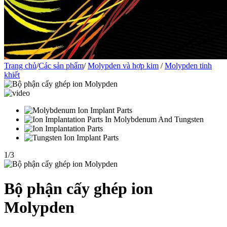
Trang chủ
/
Các sản phẩm
/
Molypden và hợp kim
/
Molypden tinh
khiết
1
/
3
Bộ phận cấy ghép ion
Molypden