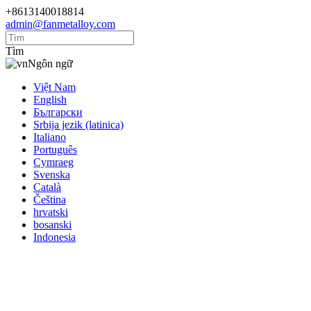
+8613140018814
admin@fanmetalloy.com
Tìm
Ngôn ngữ
Việt Nam
English
Български
Srbija jezik (latinica)
Italiano
Português
Cymraeg
Svenska
Català
Čeština
hrvatski
bosanski
Indonesia