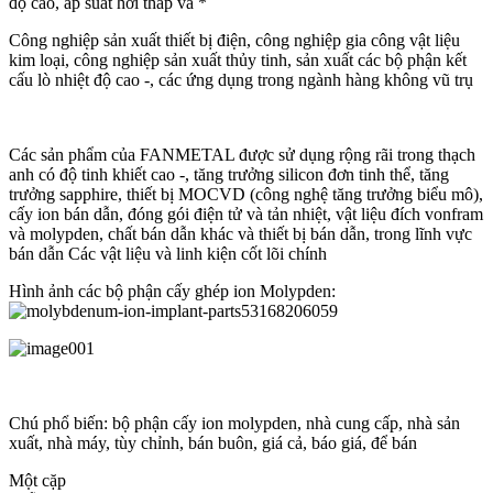
độ cao, áp suất hơi thấp và *
Công nghiệp sản xuất thiết bị điện, công nghiệp gia công vật liệu
kim loại, công nghiệp sản xuất thủy tinh, sản xuất các bộ phận kết
cấu lò nhiệt độ cao -, các ứng dụng trong ngành hàng không vũ trụ
Các sản phẩm của FANMETAL được sử dụng rộng rãi trong thạch
anh có độ tinh khiết cao -, tăng trưởng silicon đơn tinh thể, tăng
trưởng sapphire, thiết bị MOCVD (công nghệ tăng trưởng biểu mô),
cấy ion bán dẫn, đóng gói điện tử và tản nhiệt, vật liệu đích vonfram
và molypden, chất bán dẫn khác và thiết bị bán dẫn, trong lĩnh vực
bán dẫn Các vật liệu và linh kiện cốt lõi chính
Hình ảnh các bộ phận cấy ghép ion Molypden:
Chú phổ biến: bộ phận cấy ion molypden, nhà cung cấp, nhà sản
xuất, nhà máy, tùy chỉnh, bán buôn, giá cả, báo giá, để bán
Một cặp