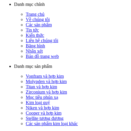
Danh mục chính
Trang chủ
Về chúng tôi
Các sản phẩm
Tin tức
Kiến thức
Liên hệ chúng tôi
Băng hình
Nhận xét
Bản đồ trang web
Danh mục sản phẩm
Vonfram và hợp kim
Molypden và hợp kim
Titan và hợp kim
Zirconium và hợp kim
Mục tiêu phún xạ
Kim loại quý
Niken và hợp kim
Cooper và hợp kim
Stellite tương đương
Các sản phẩm kim loại khác