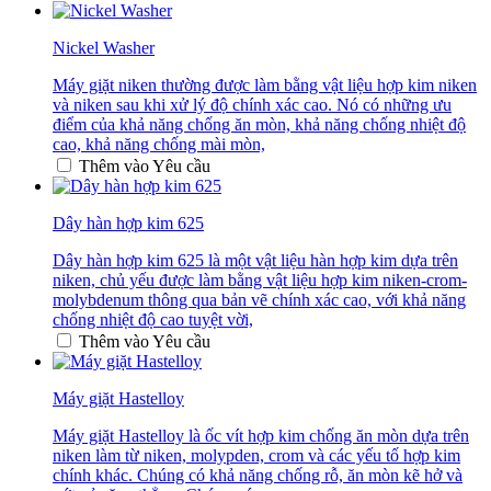
Nickel Washer
Máy giặt niken thường được làm bằng vật liệu hợp kim niken
và niken sau khi xử lý độ chính xác cao. Nó có những ưu
điểm của khả năng chống ăn mòn, khả năng chống nhiệt độ
cao, khả năng chống mài mòn,
Thêm vào Yêu cầu
Dây hàn hợp kim 625
Dây hàn hợp kim 625 là một vật liệu hàn hợp kim dựa trên
niken, chủ yếu được làm bằng vật liệu hợp kim niken-crom-
molybdenum thông qua bản vẽ chính xác cao, với khả năng
chống nhiệt độ cao tuyệt vời,
Thêm vào Yêu cầu
Máy giặt Hastelloy
Máy giặt Hastelloy là ốc vít hợp kim chống ăn mòn dựa trên
niken làm từ niken, molypden, crom và các yếu tố hợp kim
chính khác. Chúng có khả năng chống rỗ, ăn mòn kẽ hở và