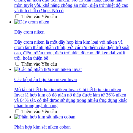
mòn tuyệt vời, khả năng chống ăn mòn, điện trở nhiệt độ cao
và tính chất cơ học. Nó có
Thêm vào Yêu cầu
Dây crom niken
Dây crom niken là một dây hợp kim kim loại với niken và
crom làm thành phần chính, với các ưu điểm của điện trở suất
cao, điện trở ăn mòn, điện trở nhiệt độ cao, độ kéo dài vượt
trội, hoàn thiện bề
Thêm vào Yêu cầu
Các bộ phận hợp kim niken Invar
Mô tả chi tiết hợp kim niken Invar Chi tiết hợp kim niken
Invar là hợp kim có độ giãn nở thấp được làm từ 36% niken
và 64% sắt, có thể được sử dụng trong nhiều ứng dụng khác
nhau trong ngành hàng
Thêm vào Yêu cầu
Phần hợp kim sắt niken coban