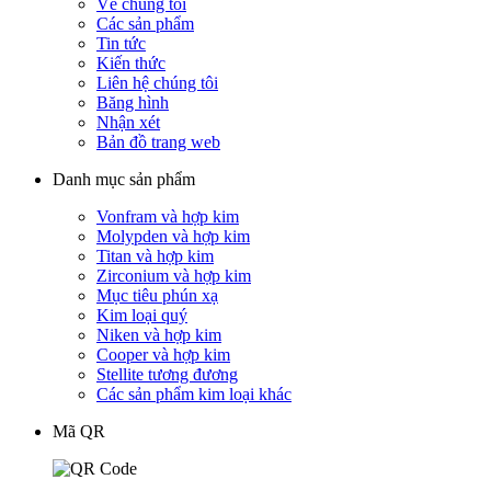
Về chúng tôi
Các sản phẩm
Tin tức
Kiến thức
Liên hệ chúng tôi
Băng hình
Nhận xét
Bản đồ trang web
Danh mục sản phẩm
Vonfram và hợp kim
Molypden và hợp kim
Titan và hợp kim
Zirconium và hợp kim
Mục tiêu phún xạ
Kim loại quý
Niken và hợp kim
Cooper và hợp kim
Stellite tương đương
Các sản phẩm kim loại khác
Mã QR