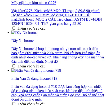
Máy giặt hợp kim niken C276
Vật liệu:C276. Kích cỡ:M6-M20. Tỉ trọng:8,89-8,90 g/cm³.
Độ bền kéo:690-790MPa. độ cứng:100-150 HB. Bề
mặt:đánh bóng. MOQ:2 CÁI. Tiêu chuẩn:ASTM B574/DIN
125/EN 10204-3.1. Thời gian giao hàng:25-30
Thêm vào Yêu cầu
Dây Nichrome
Dây Nichrome là hợp kim nung nóng crom niken- cổ điển
bao gồm 80% niken và 20% crom. Nó kết hợp khả năng ổn
định nhiệt độ-cao tuyệt vời, khả năng chống oxy hóa mạnh và
đặc tính điện ổn định. Nhiệt độ
Thêm vào Yêu cầu
Phần Van đa dạng Inconel 718
Phần van đa dạng Inconel 718 được làm bằng hợp kim nhiệt
độ cao dựa trên niken hiệu suất cao, kết hợp điện trở nhiệt độ
cao, khả năng chống ăn mòn và cường độ cao . nó có thể hoạt
động ổn định ở mức
Thêm vào Yêu cầu