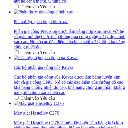
nứt nẻ căng thẳng. Chúng có
Thêm vào Yêu cầu
Phần được gia công chính xác
Phần gia công Precision được làm bằng hợp kim Invar với hệ
số giãn nở nhiệt cực thấp thông qua công nghệ xử lý độ chính
xác cao. Nó có các đặc điểm của hiệu suất xử lý tốt, khả năng
chống nhiệt độ
Thêm vào Yêu cầu
Các bộ phận gia công của Kovar
Các bộ phận gia công của Kovar được làm bằng luyện kim
bột và gia công CNC. Nó có các đặc điểm của cường độ cao,
khả năng chống nhiệt độ cao, khả năng chống ăn mòn, kháng
mòn, độ chính xác chiều cao,
Thêm vào Yêu cầu
Máy giặt Hastelloy C276
Máy giặt Hastelloy C276 là một dây buộc làm bằng hợp kim
chống ăn mòn dựa trên niken. Nó có khả năng chống mài