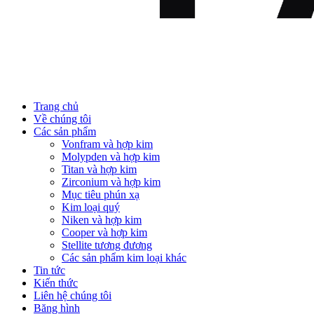
Trang chủ
Về chúng tôi
Các sản phẩm
Vonfram và hợp kim
Molypden và hợp kim
Titan và hợp kim
Zirconium và hợp kim
Mục tiêu phún xạ
Kim loại quý
Niken và hợp kim
Cooper và hợp kim
Stellite tương đương
Các sản phẩm kim loại khác
Tin tức
Kiến thức
Liên hệ chúng tôi
Băng hình