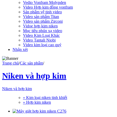
Vedio Vonfram Molypden
Video Hợp kim đồng vonfram
Sản phẩm vệ tinh video
Video sản phẩm Titan
Video sản phẩm Zirconi
Vidoe hợp kim niken
Mục tiêu phún xạ video
Video Kim Loại Khác
Video Tantali Niobi
Video kim loại cao quý
Nhận xét
Trang chủ
/
Các sản phẩm
/
Niken và hợp kim
Niken và hợp kim
» Kim loại niken tinh khiết
» Hợp kim niken