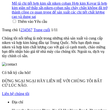
Mô tả chi tiết hợp kim sắt niken coban Hợp kim Kovar là hợp
kim giãn nở thấp sắt-niken-coban nấu chảy chân không đã trở
thành công cụ quan trọng để sản xuất các chi tiết chất lượng
cao và dung sai
Thêm vào Yêu cầu
Trang chủ
1
2
3
4
5
6
7
Trang cuối
1/11
Chúng tôi nổi tiếng là một trong những nhà sản xuất và cung cấp
niken và hợp kim hàng đầu tại Trung Quốc. Nếu bạn định mua
niken và hợp kim chất lượng cao với giá cả cạnh tranh, chào mừng
bạn đến nhận báo giá từ nhà máy của chúng tôi. Ngoài ra, dịch vụ
tùy chỉnh có sẵn.
Có bất kỳ câu hỏi!
ĐỪNG NGẠI NGẠI HÃY LIÊN HỆ VỚI CHÚNG TÔI BẤT
CỨ LÚC NÀO.
Liên hệ chúng tôi
Địa chỉ