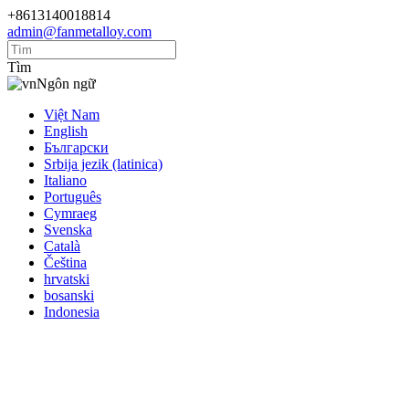
+8613140018814
admin@fanmetalloy.com
Tìm
Ngôn ngữ
Việt Nam
English
Български
Srbija jezik (latinica)
Italiano
Português
Cymraeg
Svenska
Català
Čeština
hrvatski
bosanski
Indonesia